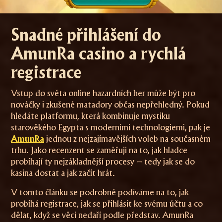
Snadné přihlášení do
AmunRa casino a rychlá
registrace
Vstup do světa online hazardních her může být pro
nováčky i zkušené matadory občas nepřehledný. Pokud
hledáte platformu, která kombinuje mystiku
starověkého Egypta s moderními technologiemi, pak je
AmunRa
jednou z nejzajímavějších voleb na současném
trhu. Jako recenzent se zaměřuji na to, jak hladce
probíhají ty nejzákladnější procesy – tedy jak se do
kasina dostat a jak začít hrát.
V tomto článku se podrobně podíváme na to, jak
probíhá registrace, jak se přihlásit ke svému účtu a co
dělat, když se věci nedaří podle představ. AmunRa