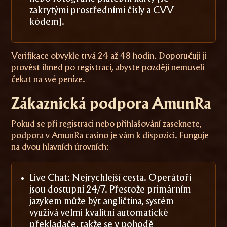
zakrytými prostředními čísly a CVV
kódem).
Verifikace obvykle trvá 24 až 48 hodin. Doporučuji ji
provést ihned po registraci, abyste později nemuseli
čekat na své peníze.
Zákaznická podpora AmunRa
Pokud se při registraci nebo přihlašování zaseknete,
podpora v AmunRa casino je vám k dispozici. Funguje
na dvou hlavních úrovních:
Live Chat: Nejrychlejší cesta. Operátoři
jsou dostupní 24/7. Přestože primárním
jazykem může být angličtina, systém
využívá velmi kvalitní automatické
překladače, takže se v pohodě