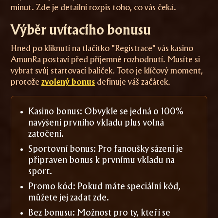
minut. Zde je detailní rozpis toho, co vás čeká.
Výběr uvítacího bonusu
Hned po kliknutí na tlačítko "Registrace" vás kasino
AmunRa postaví před příjemné rozhodnutí. Musíte si
vybrat svůj startovací balíček. Toto je klíčový moment,
protože
zvolený bonus
definuje váš začátek.
Kasino bonus: Obvykle se jedná o 100%
navýšení prvního vkladu plus volná
zatočení.
Sportovní bonus: Pro fanoušky sázení je
připraven bonus k prvnímu vkladu na
sport.
Promo kód: Pokud máte speciální kód,
můžete jej zadat zde.
Bez bonusu: Možnost pro ty, kteří se