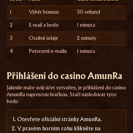
1
Výběr bonusu
30 sekund
2
E-mail a heslo
1 minuta
3
Osobní údaje
2 minuty
4
Potvrzení e-mailu
1 minuta
Přihlášení do casino AmunRa
Jakmile máte svůj účet vytvořen, je přihlášení do casino
AmunRa naprostou hračkou. Stačí následovat tyto
body:
Otevřete oficiální stránky AmunRa.
V pravém horním rohu klikněte na