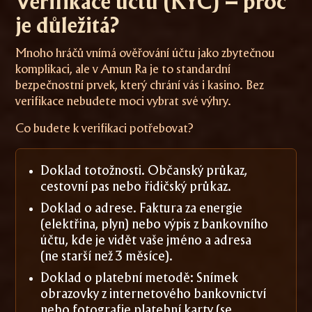
Verifikace účtu (KYC) – proč
je důležitá?
Mnoho hráčů vnímá ověřování účtu jako zbytečnou
komplikaci, ale v Amun Ra je to standardní
bezpečnostní prvek, který chrání vás i kasino. Bez
verifikace nebudete moci vybrat své výhry.
Co budete k verifikaci potřebovat?
Doklad totožnosti. Občanský průkaz,
cestovní pas nebo řidičský průkaz.
Doklad o adrese. Faktura za energie
(elektřina, plyn) nebo výpis z bankovního
účtu, kde je vidět vaše jméno a adresa
(ne starší než 3 měsíce).
Doklad o platební metodě: Snímek
obrazovky z internetového bankovnictví
nebo fotografie platební karty (se