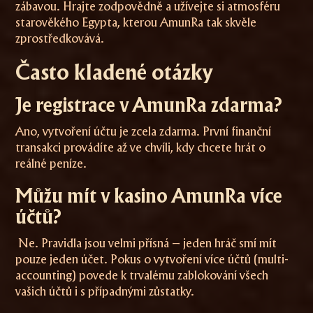
zábavou. Hrajte zodpovědně a užívejte si atmosféru
starověkého Egypta, kterou AmunRa tak skvěle
zprostředkovává.
Často kladené otázky
Je registrace v AmunRa zdarma?
Ano, vytvoření účtu je zcela zdarma. První finanční
transakci provádíte až ve chvíli, kdy chcete hrát o
reálné peníze.
Můžu mít v kasino AmunRa více
účtů?
Ne. Pravidla jsou velmi přísná – jeden hráč smí mít
pouze jeden účet. Pokus o vytvoření více účtů (multi-
accounting) povede k trvalému zablokování všech
vašich účtů i s případnými zůstatky.